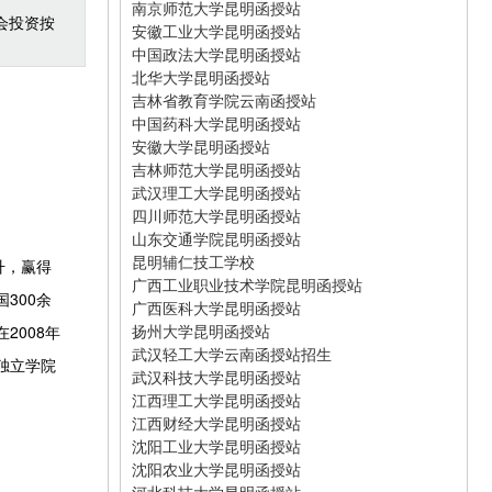
南京师范大学昆明函授站
会投资按
安徽工业大学昆明函授站
中国政法大学昆明函授站
北华大学昆明函授站
吉林省教育学院云南函授站
中国药科大学昆明函授站
安徽大学昆明函授站
吉林师范大学昆明函授站
武汉理工大学昆明函授站
四川师范大学昆明函授站
山东交通学院昆明函授站
昆明辅仁技工学校
升，赢得
广西工业职业技术学院昆明函授站
国
300
余
广西医科大学昆明函授站
扬州大学昆明函授站
在
2008
年
武汉轻工大学云南函授站招生
独立学院
武汉科技大学昆明函授站
江西理工大学昆明函授站
江西财经大学昆明函授站
沈阳工业大学昆明函授站
沈阳农业大学昆明函授站