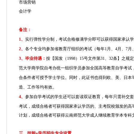
市场营销
会计学
备注：
1
、
实行弹性学分制，考试合格修满学分即可以获得国家承认学
2
、
各个专业均参加省教育厅组织的考试（每年
1
月、
4
月、
7
月
3
、毕业待遇：
按【国发（
1998
）
15
号文件第
31
、
32
条】之规定
范大学商学院自考办统一组织学员参加全国高等教育自学考试
合条件者可授予学士学位。同时，此证书也得到欧、美、日本
造、工作等均有效。
参加自学考试的学生还可以套读双证教育，每年只需补交套
4
、
考试，成绩合格者可获得国家承认学历的、主考院校颁发的高
计划，成绩合格者可获得云南师范大学成人继续教育学本专科
三、技能
+
学历
招生专业设置