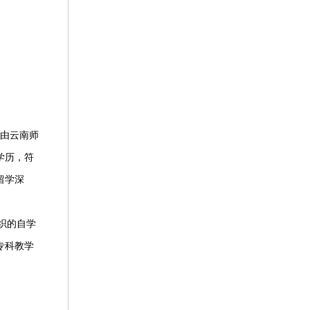
由云南师
学历，符
留学深
织的自学
专科教学