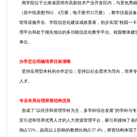
商学院位于云南省昆明市高新技术产业开发区内，与景色秀
（其中纸质图书
62
﹒
4
万册，电子图书
32
万册），教学仪器设备
馆等设施齐全。学院信息化建设成效显著，初步实现“校园一卡
理平台和处于领先地位的多功能信息化教学平台。校园整体建筑
单位。
办学定位明确培养目标清晰
坚持应用型本科的办学定位；坚持以社会需求为导向，培养
人才。
专业布局合理师资结构优良
形成了“以经济和管理学科为主，多学科综合发展”的学科与
宜引进和培养优秀人才的人力资源管理平台，吸引和接纳了省
例占
55%
，副高以上职称的教师比例占
37.4%
，师资结构体现了