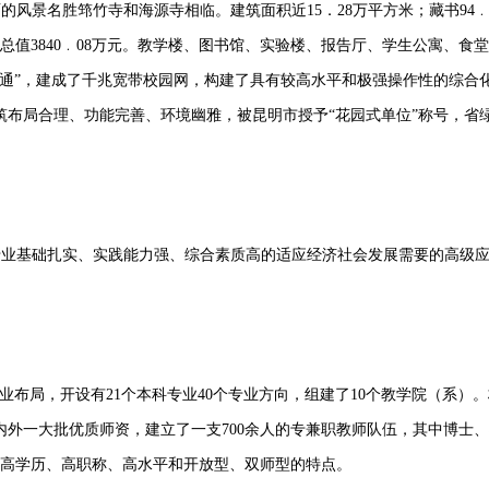
丽的风景名胜筇竹寺和海源寺相临。建筑面积近
15
．
28
万平方米；藏书
94
总值
3840
﹒
08
万元。教学楼、图书馆、实验楼、报告厅、学生公寓、食堂
通”，建成了千兆宽带校园网，构建了具有较高水平和极强操作性的综合
布局合理、功能完善、环境幽雅，被昆明市授予“花园式单位”称号，省
专业基础扎实、实践能力强、综合素质高的适应经济社会发展需要的高级
专业布局，开设有
21
个本科专业
40
个专业方向，组建了
10
个教学院（系）。
内外一大批优质师资，建立了一支
700
余人的专兼职教师队伍，其中博士、
高学历、高职称、高水平和开放型、双师型的特点。